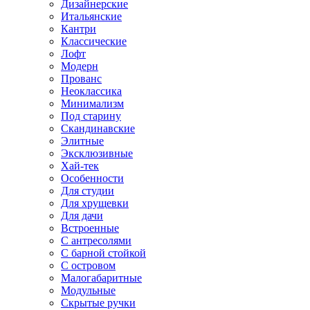
Дизайнерские
Итальянские
Кантри
Классические
Лофт
Модерн
Прованс
Неоклассика
Минимализм
Под старину
Скандинавские
Элитные
Эксклюзивные
Хай-тек
Особенности
Для студии
Для хрущевки
Для дачи
Встроенные
С антресолями
С барной стойкой
С островом
Малогабаритные
Модульные
Скрытые ручки