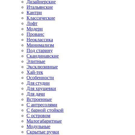
Дизайнерские
Итальянские
Кантри
Классические
Лофт
Модерн
Прованс
Неоклассика
Минимализм
Под старину
Скандинавские
Элитные
Эксклюзивные
Хай-тек
Особенности
Для студии
Для хрущевки
Для дачи
Встроенные
С антресолями
С барной стойкой
С островом
Малогабаритные
Модульные
Скрытые ручки