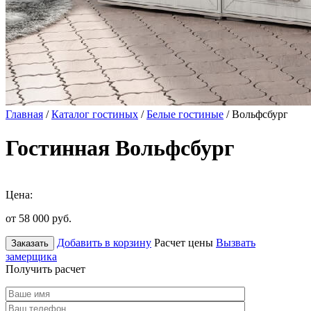
Главная
/
Каталог гостиных
/
Белые гостиные
/ Вольфсбург
Гостинная Вольфсбург
Цена:
от 58 000
руб.
Добавить в корзину
Расчет цены
Вызвать
Заказать
замерщика
Получить расчет