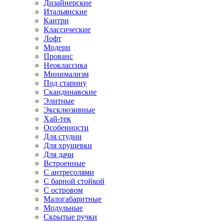
Дизайнерские
Итальянские
Кантри
Классические
Лофт
Модерн
Прованс
Неоклассика
Минимализм
Под старину
Скандинавские
Элитные
Эксклюзивные
Хай-тек
Особенности
Для студии
Для хрущевки
Для дачи
Встроенные
С антресолями
С барной стойкой
С островом
Малогабаритные
Модульные
Скрытые ручки