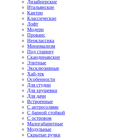
Дизайнерские
Итальянские
Кантри
Классические
Лофт
Модерн
Прованс
Неоклассика
Минимализм
Под старину
Скандинавские
Элитные
Эксклюзивные
Хай-тек
Особенности
Для студии
Для хрущевки
Для дачи
Встроенные
С антресолями
С барной стойкой
С островом
Малогабаритные
Модульные
Скрытые ручки