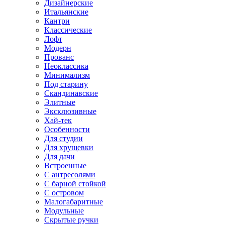
Дизайнерские
Итальянские
Кантри
Классические
Лофт
Модерн
Прованс
Неоклассика
Минимализм
Под старину
Скандинавские
Элитные
Эксклюзивные
Хай-тек
Особенности
Для студии
Для хрущевки
Для дачи
Встроенные
С антресолями
С барной стойкой
С островом
Малогабаритные
Модульные
Скрытые ручки