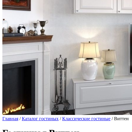
Главная
/
Каталог гостиных
/
Классические гостиные
/ Виттен