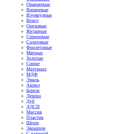
Оранжевые
Вишневые
Изумрудные
Венге
Ореховые
Янтарные
Сиреневые
Салатовые
Фиолетовые
Мятные
Золотые
Синие
Материал
МДФ
Эмаль
Акрил
Береза
Дерево
Дуб
ЛДСП
Массив
Пластик
Шпон
Экошпон
С патиной