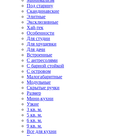
Минимализм
Под старину
Скандинавские
Элитные
Эксклюзивные
Хай-тек
Особенности
Для студии
Для хрущевки
Для дачи
Встроенные
С антресолями
С барной стойкой
С островом
Малогабаритные
Модульные
Скрытые ручки
Размер
Мини-кухни
Узкие
3 кв. м.
5 кв. м.
6 кв. м.
9 кв. м.
Все для кухни