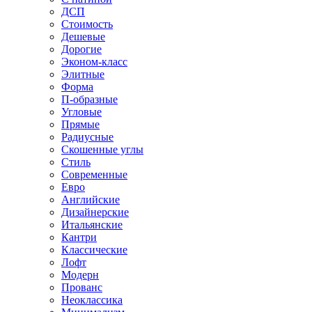
ДСП
Стоимость
Дешевые
Дорогие
Эконом-класс
Элитные
Форма
П-образные
Угловые
Прямые
Радиусные
Скошенные углы
Стиль
Современные
Евро
Английские
Дизайнерские
Итальянские
Кантри
Классические
Лофт
Модерн
Прованс
Неоклассика