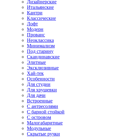
Дизайнерские
Итальянские
Кантри
Классические
Лофт
Модерн
Прованс
Неоклассика
Минимализм
Под старину
Скандинавские
Элитные
Эксклюзивные
Хай-тек
Особенности
Для студии
Для хрущевки
Для дачи
Встроенные
С антресолями
С барной стойкой
С островом
Малогабаритные
Модульные
Скрытые ручки