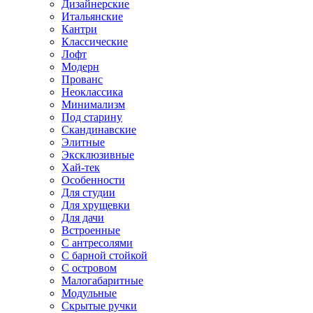
Дизайнерские
Итальянские
Кантри
Классические
Лофт
Модерн
Прованс
Неоклассика
Минимализм
Под старину
Скандинавские
Элитные
Эксклюзивные
Хай-тек
Особенности
Для студии
Для хрущевки
Для дачи
Встроенные
С антресолями
С барной стойкой
С островом
Малогабаритные
Модульные
Скрытые ручки