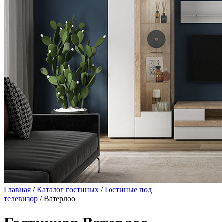
Главная
/
Каталог гостиных
/
Гостиные под
телевизор
/ Ватерлоо