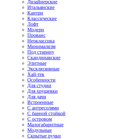
Дизайнерские
Итальянские
Кантри
Классические
Лофт
Модерн
Прованс
Неоклассика
Минимализм
Под старину
Скандинавские
Элитные
Эксклюзивные
Хай-тек
Особенности
Для студии
Для хрущевки
Для дачи
Встроенные
С антресолями
С барной стойкой
С островом
Малогабаритные
Модульные
Скрытые ручки