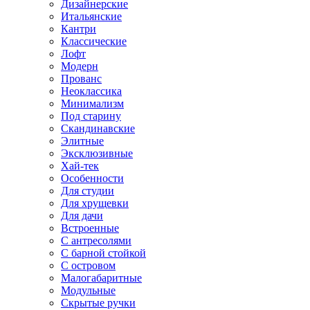
Дизайнерские
Итальянские
Кантри
Классические
Лофт
Модерн
Прованс
Неоклассика
Минимализм
Под старину
Скандинавские
Элитные
Эксклюзивные
Хай-тек
Особенности
Для студии
Для хрущевки
Для дачи
Встроенные
С антресолями
С барной стойкой
С островом
Малогабаритные
Модульные
Скрытые ручки