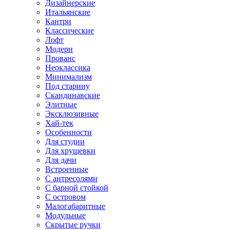
Дизайнерские
Итальянские
Кантри
Классические
Лофт
Модерн
Прованс
Неоклассика
Минимализм
Под старину
Скандинавские
Элитные
Эксклюзивные
Хай-тек
Особенности
Для студии
Для хрущевки
Для дачи
Встроенные
С антресолями
С барной стойкой
С островом
Малогабаритные
Модульные
Скрытые ручки