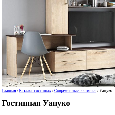
Главная
/
Каталог гостиных
/
Современные гостиные
/ Уануко
Гостинная Уануко