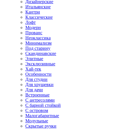
Дизайнерские
Итальянские
Кантри
Классические
Лофт
Модерн
Прованс
Неоклассика
Минимализм
Под старину
Скандинавские
Элитные
Эксклюзивные
Хай-тек
Особенности
Для студии
Для хрущевки
Для дачи
Встроенные
С антресолями
С барной стойкой
С островом
Малогабаритные
Модульные
Скрытые ручки