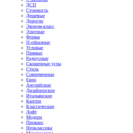
ДСП
Стоимость
Дешевые
Дорогие
Эконом-класс
Элитные
Форма
П-образные
Угловые
Прямые
Радиусные
Скошенные углы
Стиль
Современные
Евро
Английские
Дизайнерские
Итальянские
Кантри
Классические
Лофт
Модерн
Прованс
Неоклассика