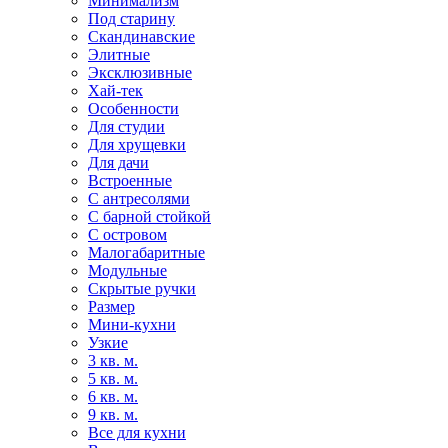
Минимализм
Под старину
Скандинавские
Элитные
Эксклюзивные
Хай-тек
Особенности
Для студии
Для хрущевки
Для дачи
Встроенные
С антресолями
С барной стойкой
С островом
Малогабаритные
Модульные
Скрытые ручки
Размер
Мини-кухни
Узкие
3 кв. м.
5 кв. м.
6 кв. м.
9 кв. м.
Все для кухни