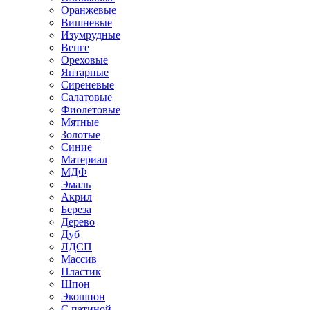
Оранжевые
Вишневые
Изумрудные
Венге
Ореховые
Янтарные
Сиреневые
Салатовые
Фиолетовые
Мятные
Золотые
Синие
Материал
МДФ
Эмаль
Акрил
Береза
Дерево
Дуб
ЛДСП
Массив
Пластик
Шпон
Экошпон
С патиной