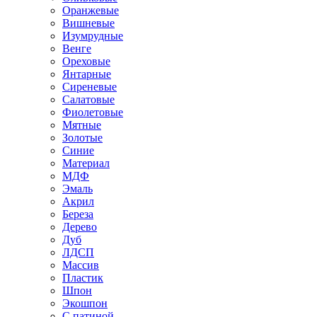
Оранжевые
Вишневые
Изумрудные
Венге
Ореховые
Янтарные
Сиреневые
Салатовые
Фиолетовые
Мятные
Золотые
Синие
Материал
МДФ
Эмаль
Акрил
Береза
Дерево
Дуб
ЛДСП
Массив
Пластик
Шпон
Экошпон
С патиной