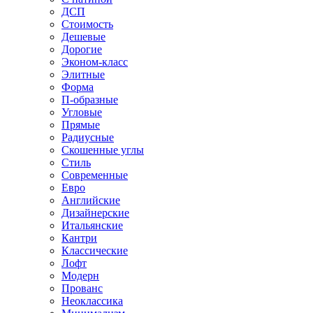
ДСП
Стоимость
Дешевые
Дорогие
Эконом-класс
Элитные
Форма
П-образные
Угловые
Прямые
Радиусные
Скошенные углы
Стиль
Современные
Евро
Английские
Дизайнерские
Итальянские
Кантри
Классические
Лофт
Модерн
Прованс
Неоклассика