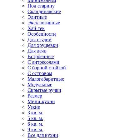
Минимализм
Под старину
Скандинавские
Элитные
Эксклюзивные
Хай-тек
Особенности
Для студии
Для хрущевки
Для дачи
Встроенные
С антресолями
С барной стойкой
С островом
Малогабаритные
Модульные
Скрытые ручки
Размер
Мини-кухни
Узкие
3 кв. м.
5 кв. м.
6 кв. м.
9 кв. м.
Все для кухни