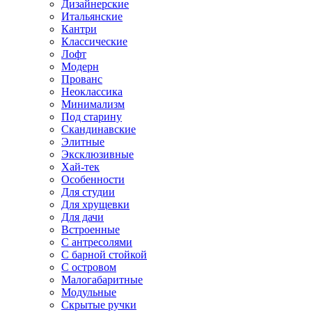
Дизайнерские
Итальянские
Кантри
Классические
Лофт
Модерн
Прованс
Неоклассика
Минимализм
Под старину
Скандинавские
Элитные
Эксклюзивные
Хай-тек
Особенности
Для студии
Для хрущевки
Для дачи
Встроенные
С антресолями
С барной стойкой
С островом
Малогабаритные
Модульные
Скрытые ручки