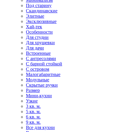
Минимализм
Под старину
Скандинавские
Элитные
Эксклюзивные
Хай-тек
Особенности
Для студии
Для хрущевки
Для дачи
Встроенные
С антресолями
С барной стойкой
С островом
Малогабаритные
Модульные
Скрытые ручки
Размер
Мини-кухни
Узкие
3 кв. м.
5 кв. м.
6 кв. м.
9 кв. м.
Все для кухни