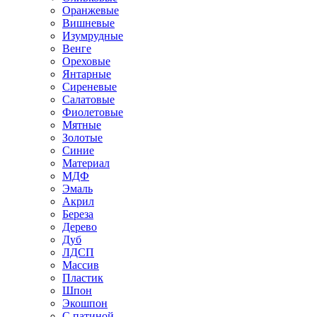
Оранжевые
Вишневые
Изумрудные
Венге
Ореховые
Янтарные
Сиреневые
Салатовые
Фиолетовые
Мятные
Золотые
Синие
Материал
МДФ
Эмаль
Акрил
Береза
Дерево
Дуб
ЛДСП
Массив
Пластик
Шпон
Экошпон
С патиной