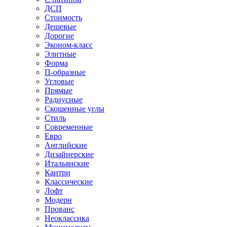
ДСП
Стоимость
Дешевые
Дорогие
Эконом-класс
Элитные
Форма
П-образные
Угловые
Прямые
Радиусные
Скошенные углы
Стиль
Современные
Евро
Английские
Дизайнерские
Итальянские
Кантри
Классические
Лофт
Модерн
Прованс
Неоклассика