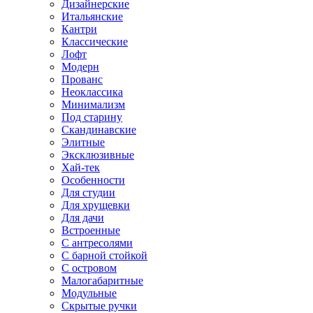
Дизайнерские
Итальянские
Кантри
Классические
Лофт
Модерн
Прованс
Неоклассика
Минимализм
Под старину
Скандинавские
Элитные
Эксклюзивные
Хай-тек
Особенности
Для студии
Для хрущевки
Для дачи
Встроенные
С антресолями
С барной стойкой
С островом
Малогабаритные
Модульные
Скрытые ручки