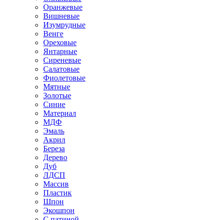
Оранжевые
Вишневые
Изумрудные
Венге
Ореховые
Янтарные
Сиреневые
Салатовые
Фиолетовые
Мятные
Золотые
Синие
Материал
МДФ
Эмаль
Акрил
Береза
Дерево
Дуб
ЛДСП
Массив
Пластик
Шпон
Экошпон
С патиной