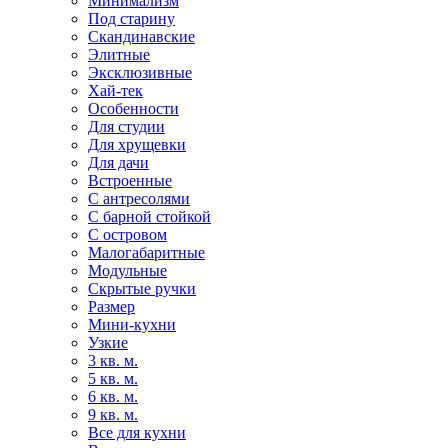
Минимализм
Под старину
Скандинавские
Элитные
Эксклюзивные
Хай-тек
Особенности
Для студии
Для хрущевки
Для дачи
Встроенные
С антресолями
С барной стойкой
С островом
Малогабаритные
Модульные
Скрытые ручки
Размер
Мини-кухни
Узкие
3 кв. м.
5 кв. м.
6 кв. м.
9 кв. м.
Все для кухни