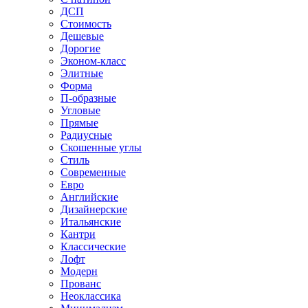
ДСП
Стоимость
Дешевые
Дорогие
Эконом-класс
Элитные
Форма
П-образные
Угловые
Прямые
Радиусные
Скошенные углы
Стиль
Современные
Евро
Английские
Дизайнерские
Итальянские
Кантри
Классические
Лофт
Модерн
Прованс
Неоклассика