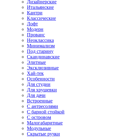
Дизайнерские
Итальянские
Кантри
Классические
Лофт
Модерн
Прованс
Неоклассика
Минимализм
Под старину
Скандинавские
Элитные
Эксклюзивные
Хай-тек
Особенности
Для студии
Для хрущевки
Для дачи
Встроенные
С антресолями
С барной стойкой
С островом
Малогабаритные
Модульные
Скрытые ручки