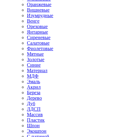
Оранжевые
Вишневые
Изумрудные
Венге
Ореховые
Янтарные
Сиреневые
Салатовые
Фиолетовые
Мятные
Золотые
Синие
Материал
МДФ
Эмаль
Акрил
Береза
Дерево
Дуб
ЛДСП
Массив
Пластик
Шпон
Экошпон
С патиной