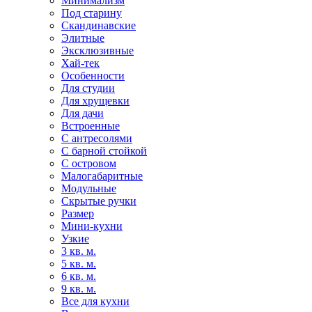
Минимализм
Под старину
Скандинавские
Элитные
Эксклюзивные
Хай-тек
Особенности
Для студии
Для хрущевки
Для дачи
Встроенные
С антресолями
С барной стойкой
С островом
Малогабаритные
Модульные
Скрытые ручки
Размер
Мини-кухни
Узкие
3 кв. м.
5 кв. м.
6 кв. м.
9 кв. м.
Все для кухни