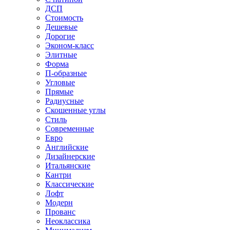
ДСП
Стоимость
Дешевые
Дорогие
Эконом-класс
Элитные
Форма
П-образные
Угловые
Прямые
Радиусные
Скошенные углы
Стиль
Современные
Евро
Английские
Дизайнерские
Итальянские
Кантри
Классические
Лофт
Модерн
Прованс
Неоклассика