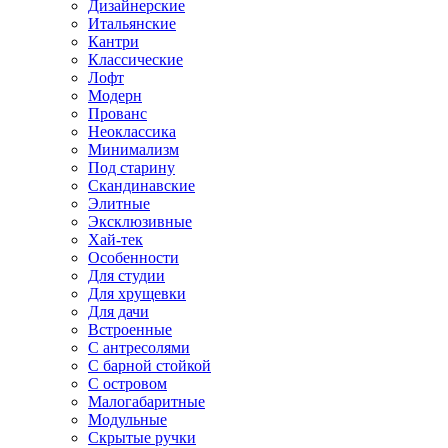
Дизайнерские
Итальянские
Кантри
Классические
Лофт
Модерн
Прованс
Неоклассика
Минимализм
Под старину
Скандинавские
Элитные
Эксклюзивные
Хай-тек
Особенности
Для студии
Для хрущевки
Для дачи
Встроенные
С антресолями
С барной стойкой
С островом
Малогабаритные
Модульные
Скрытые ручки