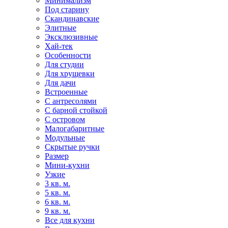
Минимализм
Под старину
Скандинавские
Элитные
Эксклюзивные
Хай-тек
Особенности
Для студии
Для хрущевки
Для дачи
Встроенные
С антресолями
С барной стойкой
С островом
Малогабаритные
Модульные
Скрытые ручки
Размер
Мини-кухни
Узкие
3 кв. м.
5 кв. м.
6 кв. м.
9 кв. м.
Все для кухни