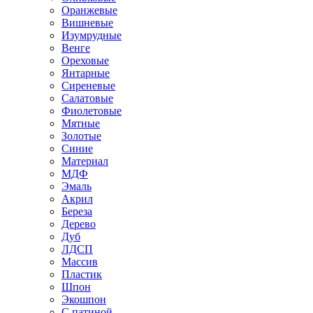
Оранжевые
Вишневые
Изумрудные
Венге
Ореховые
Янтарные
Сиреневые
Салатовые
Фиолетовые
Мятные
Золотые
Синие
Материал
МДФ
Эмаль
Акрил
Береза
Дерево
Дуб
ЛДСП
Массив
Пластик
Шпон
Экошпон
С патиной