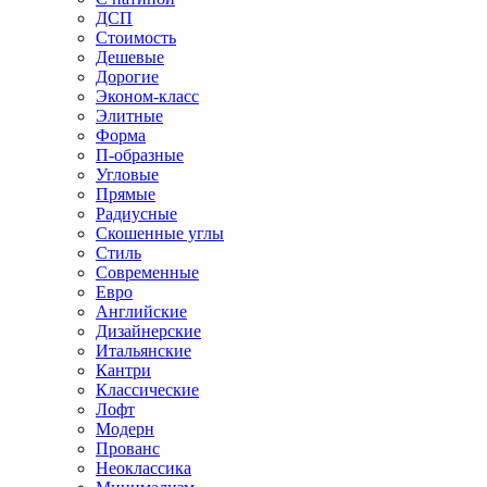
ДСП
Стоимость
Дешевые
Дорогие
Эконом-класс
Элитные
Форма
П-образные
Угловые
Прямые
Радиусные
Скошенные углы
Стиль
Современные
Евро
Английские
Дизайнерские
Итальянские
Кантри
Классические
Лофт
Модерн
Прованс
Неоклассика