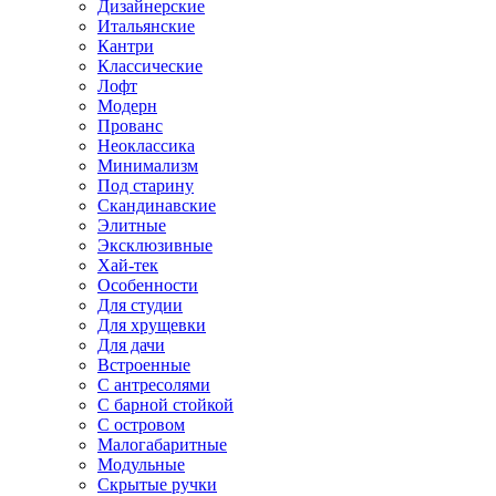
Дизайнерские
Итальянские
Кантри
Классические
Лофт
Модерн
Прованс
Неоклассика
Минимализм
Под старину
Скандинавские
Элитные
Эксклюзивные
Хай-тек
Особенности
Для студии
Для хрущевки
Для дачи
Встроенные
С антресолями
С барной стойкой
С островом
Малогабаритные
Модульные
Скрытые ручки