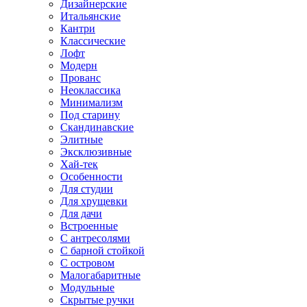
Дизайнерские
Итальянские
Кантри
Классические
Лофт
Модерн
Прованс
Неоклассика
Минимализм
Под старину
Скандинавские
Элитные
Эксклюзивные
Хай-тек
Особенности
Для студии
Для хрущевки
Для дачи
Встроенные
С антресолями
С барной стойкой
С островом
Малогабаритные
Модульные
Скрытые ручки