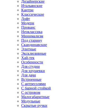
Дизайнерские
Итальянские
Кантри
Классические
Лофт
Модерн
Прованс
Неоклассика
Минимализм
Под старину
Скандинавские
Элитные
Эксклюзивные
Хай-тек
Особенности
Для студии
Для хрущевки
Для дачи
Встроенные
С антресолями
С барной стойкой
С островом
Малогабаритные
Модульные
Скрытые ручки