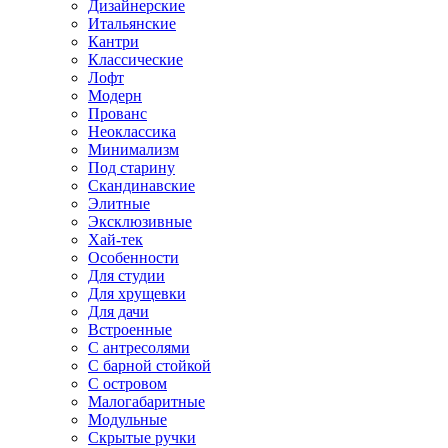
Дизайнерские
Итальянские
Кантри
Классические
Лофт
Модерн
Прованс
Неоклассика
Минимализм
Под старину
Скандинавские
Элитные
Эксклюзивные
Хай-тек
Особенности
Для студии
Для хрущевки
Для дачи
Встроенные
С антресолями
С барной стойкой
С островом
Малогабаритные
Модульные
Скрытые ручки