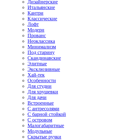
Дизайнерские
Итальянские
Кантри
Классические
Лофт
Модерн
Прованс
Неоклассика
Минимализм
Под старину
Скандинавские
Элитные
Эксклюзивные
Хай-тек
Особенности
Для студии
Для хрущевки
Для дачи
Встроенные
С антресолями
С барной стойкой
С островом
Малогабаритные
Модульные
Скрытые ручки