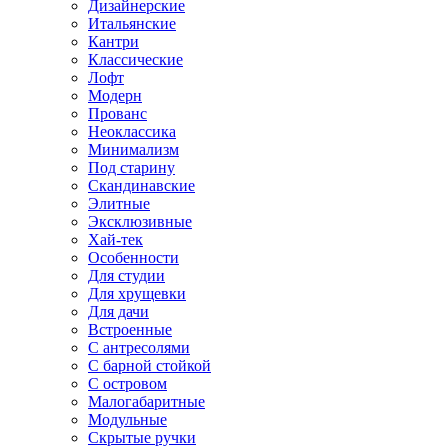
Дизайнерские
Итальянские
Кантри
Классические
Лофт
Модерн
Прованс
Неоклассика
Минимализм
Под старину
Скандинавские
Элитные
Эксклюзивные
Хай-тек
Особенности
Для студии
Для хрущевки
Для дачи
Встроенные
С антресолями
С барной стойкой
С островом
Малогабаритные
Модульные
Скрытые ручки