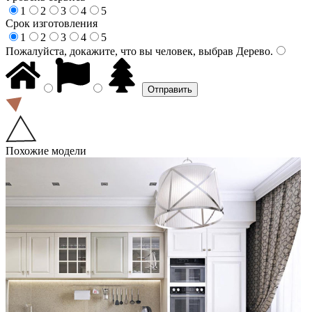
1
2
3
4
5
Срок изготовления
1
2
3
4
5
Пожалуйста, докажите, что вы человек, выбрав
Дерево
.
Похожие модели