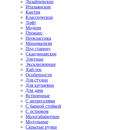
Дизайнерские
Итальянские
Кантри
Классические
Лофт
Модерн
Прованс
Неоклассика
Минимализм
Под старину
Скандинавские
Элитные
Эксклюзивные
Хай-тек
Особенности
Для студии
Для хрущевки
Для дачи
Встроенные
С антресолями
С барной стойкой
С островом
Малогабаритные
Модульные
Скрытые ручки