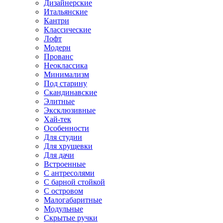
Дизайнерские
Итальянские
Кантри
Классические
Лофт
Модерн
Прованс
Неоклассика
Минимализм
Под старину
Скандинавские
Элитные
Эксклюзивные
Хай-тек
Особенности
Для студии
Для хрущевки
Для дачи
Встроенные
С антресолями
С барной стойкой
С островом
Малогабаритные
Модульные
Скрытые ручки