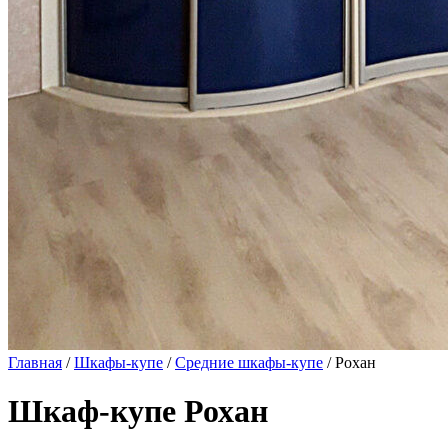
Главная
/
Шкафы-купе
/
Средние шкафы-купе
/ Рохан
Шкаф-купе Рохан