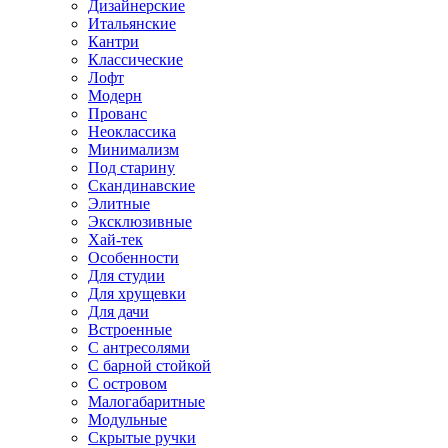
Дизайнерские
Итальянские
Кантри
Классические
Лофт
Модерн
Прованс
Неоклассика
Минимализм
Под старину
Скандинавские
Элитные
Эксклюзивные
Хай-тек
Особенности
Для студии
Для хрущевки
Для дачи
Встроенные
С антресолями
С барной стойкой
С островом
Малогабаритные
Модульные
Скрытые ручки