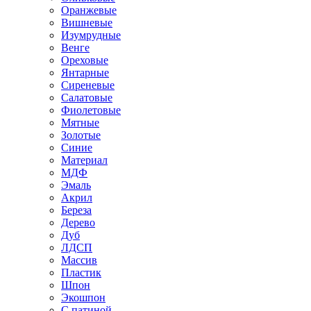
Оранжевые
Вишневые
Изумрудные
Венге
Ореховые
Янтарные
Сиреневые
Салатовые
Фиолетовые
Мятные
Золотые
Синие
Материал
МДФ
Эмаль
Акрил
Береза
Дерево
Дуб
ЛДСП
Массив
Пластик
Шпон
Экошпон
С патиной