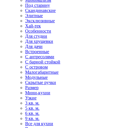
Минимализм
Под старину
Скандинавские
Элитные
Эксклюзивные
Хай-тек
Особенности
Для студии
Для хрущевки
Для дачи
Встроенные
С антресолями
С барной стойкой
С островом
Малогабаритные
Модульные
Скрытые ручки
Размер
Мини-кухни
Узкие
3 кв. м.
5 кв. м.
6 кв. м.
9 кв. м.
Все для кухни