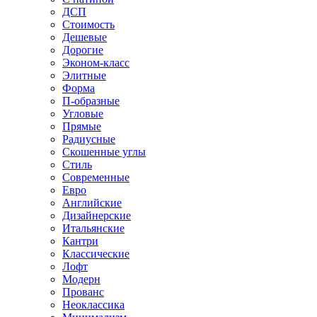
ДСП
Стоимость
Дешевые
Дорогие
Эконом-класс
Элитные
Форма
П-образные
Угловые
Прямые
Радиусные
Скошенные углы
Стиль
Современные
Евро
Английские
Дизайнерские
Итальянские
Кантри
Классические
Лофт
Модерн
Прованс
Неоклассика