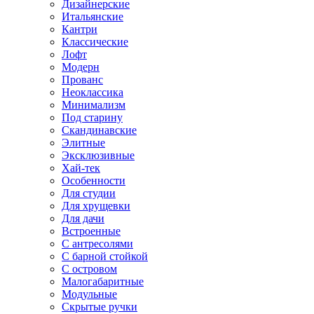
Дизайнерские
Итальянские
Кантри
Классические
Лофт
Модерн
Прованс
Неоклассика
Минимализм
Под старину
Скандинавские
Элитные
Эксклюзивные
Хай-тек
Особенности
Для студии
Для хрущевки
Для дачи
Встроенные
С антресолями
С барной стойкой
С островом
Малогабаритные
Модульные
Скрытые ручки