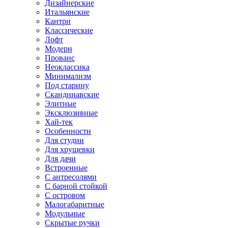
Дизайнерские
Итальянские
Кантри
Классические
Лофт
Модерн
Прованс
Неоклассика
Минимализм
Под старину
Скандинавские
Элитные
Эксклюзивные
Хай-тек
Особенности
Для студии
Для хрущевки
Для дачи
Встроенные
С антресолями
С барной стойкой
С островом
Малогабаритные
Модульные
Скрытые ручки