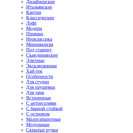
Дизайнерские
Итальянские
Кантри
Классические
Лофт
Модерн
Прованс
Неоклассика
Минимализм
Под старину
Скандинавские
Элитные
Эксклюзивные
Хай-тек
Особенности
Для студии
Для хрущевки
Для дачи
Встроенные
С антресолями
С барной стойкой
С островом
Малогабаритные
Модульные
Скрытые ручки