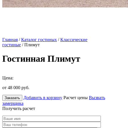
Главная
/
Каталог гостиных
/
Классические
гостиные
/ Плимут
Гостинная Плимут
Цена:
от 48 000
руб.
Добавить в корзину
Расчет цены
Вызвать
Заказать
замерщика
Получить расчет