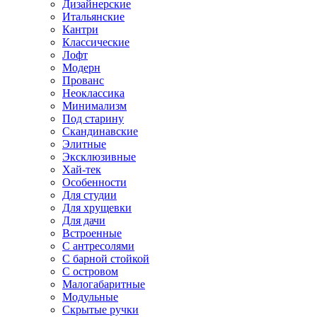
Дизайнерские
Итальянские
Кантри
Классические
Лофт
Модерн
Прованс
Неоклассика
Минимализм
Под старину
Скандинавские
Элитные
Эксклюзивные
Хай-тек
Особенности
Для студии
Для хрущевки
Для дачи
Встроенные
С антресолями
С барной стойкой
С островом
Малогабаритные
Модульные
Скрытые ручки