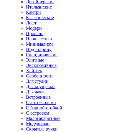
Дизайнерские
Итальянские
Кантри
Классические
Лофт
Модерн
Прованс
Неоклассика
Минимализм
Под старину
Скандинавские
Элитные
Эксклюзивные
Хай-тек
Особенности
Для студии
Для хрущевки
Для дачи
Встроенные
С антресолями
С барной стойкой
С островом
Малогабаритные
Модульные
Скрытые ручки