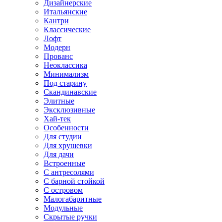
Дизайнерские
Итальянские
Кантри
Классические
Лофт
Модерн
Прованс
Неоклассика
Минимализм
Под старину
Скандинавские
Элитные
Эксклюзивные
Хай-тек
Особенности
Для студии
Для хрущевки
Для дачи
Встроенные
С антресолями
С барной стойкой
С островом
Малогабаритные
Модульные
Скрытые ручки