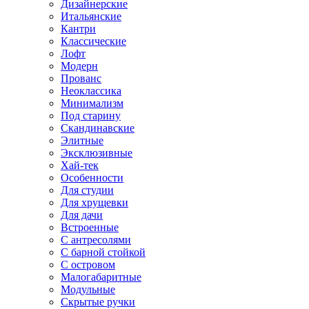
Дизайнерские
Итальянские
Кантри
Классические
Лофт
Модерн
Прованс
Неоклассика
Минимализм
Под старину
Скандинавские
Элитные
Эксклюзивные
Хай-тек
Особенности
Для студии
Для хрущевки
Для дачи
Встроенные
С антресолями
С барной стойкой
С островом
Малогабаритные
Модульные
Скрытые ручки