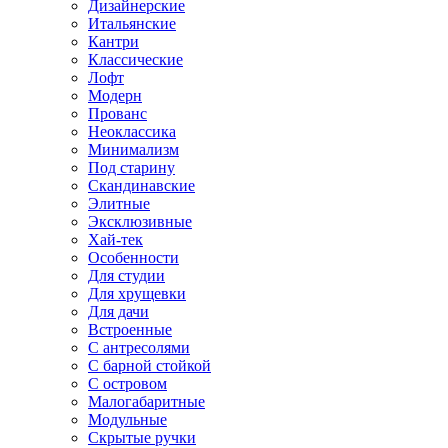
Дизайнерские
Итальянские
Кантри
Классические
Лофт
Модерн
Прованс
Неоклассика
Минимализм
Под старину
Скандинавские
Элитные
Эксклюзивные
Хай-тек
Особенности
Для студии
Для хрущевки
Для дачи
Встроенные
С антресолями
С барной стойкой
С островом
Малогабаритные
Модульные
Скрытые ручки