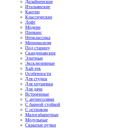
Дизайнерские
Итальянские
Кантри
Классические
Лофт
Модерн
Прованс
Неоклассика
Минимализм
Под старину
Скандинавские
Элитные
Эксклюзивные
Хай-тек
Особенности
Для студии
Для хрущевки
Для дачи
Встроенные
С антресолями
С барной стойкой
С островом
Малогабаритные
Модульные
Скрытые ручки