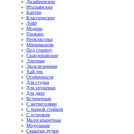
Дизайнерские
Итальянские
Кантри
Классические
Лофт
Модерн
Прованс
Неоклассика
Минимализм
Под старину
Скандинавские
Элитные
Эксклюзивные
Хай-тек
Особенности
Для студии
Для хрущевки
Для дачи
Встроенные
С антресолями
С барной стойкой
С островом
Малогабаритные
Модульные
Скрытые ручки