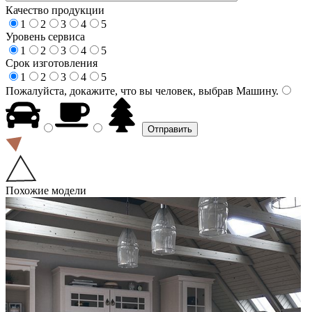
Качество продукции
1
2
3
4
5
Уровень сервиса
1
2
3
4
5
Срок изготовления
1
2
3
4
5
Пожалуйста, докажите, что вы человек, выбрав
Машину
.
Похожие модели