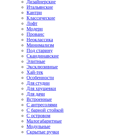
Дизайнерские
Итальянские
Кантри
Классические
Лофт
Модерн
Прованс
Неоклассика
Минимализм
Под старину
Скандинавские
Элитные
Эксклюзивные
Хай-тек
Особенности
Для студии
Для хрущевки
Для дачи
Встроенные
С антресолями
С барной стойкой
С островом
Малогабаритные
Модульные
Скрытые ручки