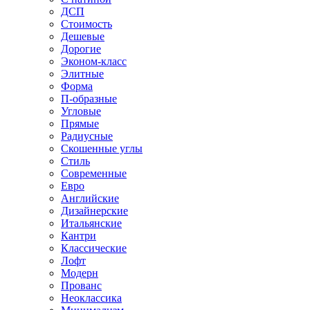
ДСП
Стоимость
Дешевые
Дорогие
Эконом-класс
Элитные
Форма
П-образные
Угловые
Прямые
Радиусные
Скошенные углы
Стиль
Современные
Евро
Английские
Дизайнерские
Итальянские
Кантри
Классические
Лофт
Модерн
Прованс
Неоклассика