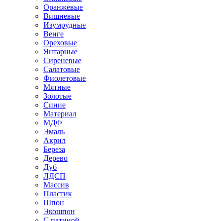
Оранжевые
Вишневые
Изумрудные
Венге
Ореховые
Янтарные
Сиреневые
Салатовые
Фиолетовые
Мятные
Золотые
Синие
Материал
МДФ
Эмаль
Акрил
Береза
Дерево
Дуб
ЛДСП
Массив
Пластик
Шпон
Экошпон
С патиной