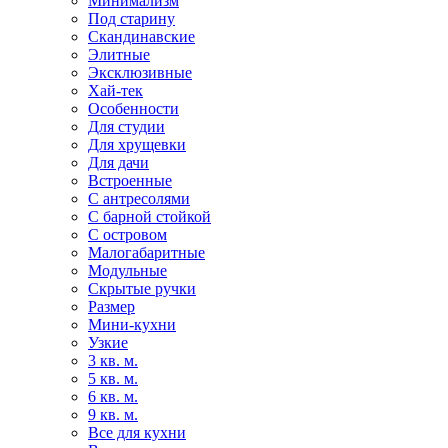
Минимализм
Под старину
Скандинавские
Элитные
Эксклюзивные
Хай-тек
Особенности
Для студии
Для хрущевки
Для дачи
Встроенные
С антресолями
С барной стойкой
С островом
Малогабаритные
Модульные
Скрытые ручки
Размер
Мини-кухни
Узкие
3 кв. м.
5 кв. м.
6 кв. м.
9 кв. м.
Все для кухни