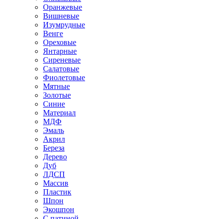
Оранжевые
Вишневые
Изумрудные
Венге
Ореховые
Янтарные
Сиреневые
Салатовые
Фиолетовые
Мятные
Золотые
Синие
Материал
МДФ
Эмаль
Акрил
Береза
Дерево
Дуб
ЛДСП
Массив
Пластик
Шпон
Экошпон
С патиной