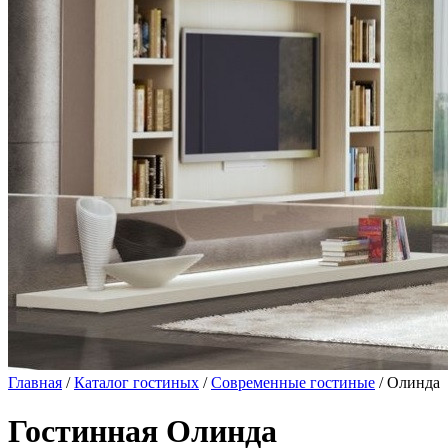
Главная
/
Каталог гостиных
/
Современные гостиные
/ Олинда
Гостинная Олинда