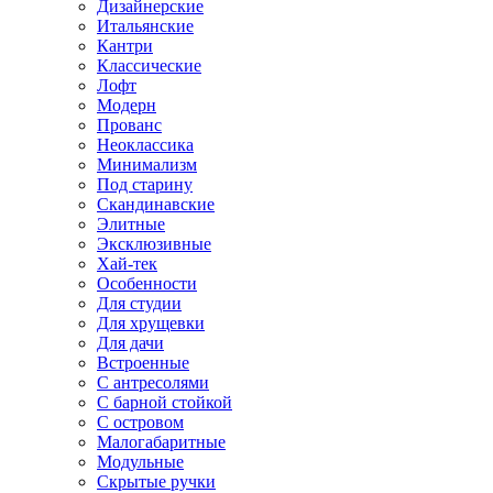
Дизайнерские
Итальянские
Кантри
Классические
Лофт
Модерн
Прованс
Неоклассика
Минимализм
Под старину
Скандинавские
Элитные
Эксклюзивные
Хай-тек
Особенности
Для студии
Для хрущевки
Для дачи
Встроенные
С антресолями
С барной стойкой
С островом
Малогабаритные
Модульные
Скрытые ручки