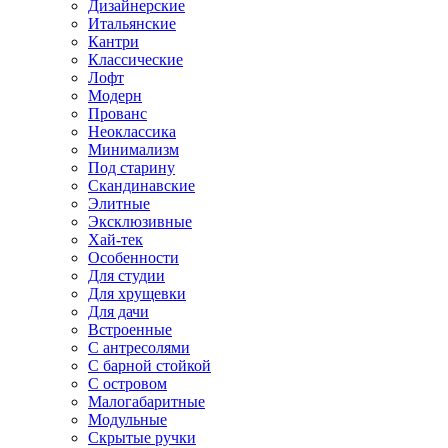
Дизайнерские
Итальянские
Кантри
Классические
Лофт
Модерн
Прованс
Неоклассика
Минимализм
Под старину
Скандинавские
Элитные
Эксклюзивные
Хай-тек
Особенности
Для студии
Для хрущевки
Для дачи
Встроенные
С антресолями
С барной стойкой
С островом
Малогабаритные
Модульные
Скрытые ручки