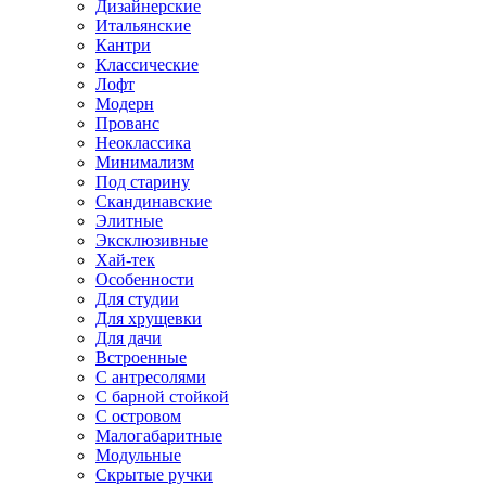
Дизайнерские
Итальянские
Кантри
Классические
Лофт
Модерн
Прованс
Неоклассика
Минимализм
Под старину
Скандинавские
Элитные
Эксклюзивные
Хай-тек
Особенности
Для студии
Для хрущевки
Для дачи
Встроенные
С антресолями
С барной стойкой
С островом
Малогабаритные
Модульные
Скрытые ручки