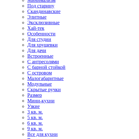
Минимализм
Под старину
Скандинавские
Элитные
Эксклюзивные
Хай-тек
Особенности
Для студии
Для хрущевки
Для дачи
Встроенные
С антресолями
С барной стойкой
С островом
Малогабаритные
Модульные
Скрытые ручки
Размер
Мини-кухни
Узкие
3 кв. м.
5 кв. м.
6 кв. м.
9 кв. м.
Все для кухни