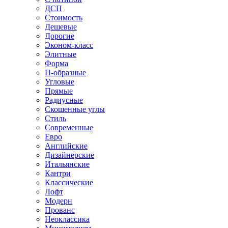
ДСП
Стоимость
Дешевые
Дорогие
Эконом-класс
Элитные
Форма
П-образные
Угловые
Прямые
Радиусные
Скошенные углы
Стиль
Современные
Евро
Английские
Дизайнерские
Итальянские
Кантри
Классические
Лофт
Модерн
Прованс
Неоклассика