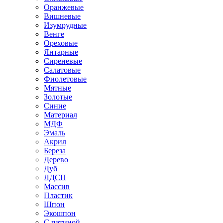
Оранжевые
Вишневые
Изумрудные
Венге
Ореховые
Янтарные
Сиреневые
Салатовые
Фиолетовые
Мятные
Золотые
Синие
Материал
МДФ
Эмаль
Акрил
Береза
Дерево
Дуб
ЛДСП
Массив
Пластик
Шпон
Экошпон
С патиной