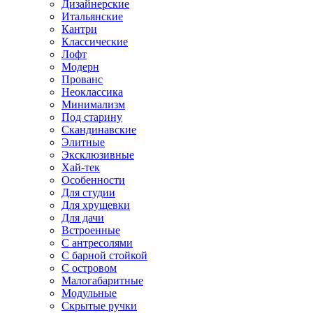
Дизайнерские
Итальянские
Кантри
Классические
Лофт
Модерн
Прованс
Неоклассика
Минимализм
Под старину
Скандинавские
Элитные
Эксклюзивные
Хай-тек
Особенности
Для студии
Для хрущевки
Для дачи
Встроенные
С антресолями
С барной стойкой
С островом
Малогабаритные
Модульные
Скрытые ручки