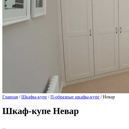
Главная
/
Шкафы-купе
/
П-образные шкафы-купе
/ Невар
Шкаф-купе Невар